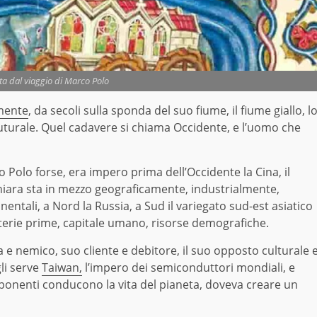
ta dal viaggio di Marco Polo
mente
, da secoli sulla sponda del suo fiume, il fiume giallo, l
uturale. Quel cadavere si chiama Occidente, e l’uomo che
olo forse, era impero prima dell’Occidente la Cina, il
chiara sta in mezzo geograficamente, industrialmente,
tali, a Nord la Russia, a Sud il variegato sud-est asiatico
aterie prime, capitale umano, risorse demografiche.
ima e nemico, suo cliente e debitore, il suo opposto culturale 
gli serve
Taiwan,
l’impero dei semiconduttori mondiali, e
ponenti conducono la vita del pianeta, doveva creare un