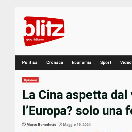
Skip
to
content
Politica
Cronaca
Economia
Sport
Video
Opinioni
La Cina aspetta dal 
l’Europa? solo una f
Marco Benedetto
Maggio 19, 2024