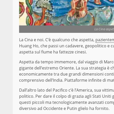
La Cina aspet
La Cina e noi. C’è qualcuno che aspetta,
paziente
Huang Ho, che passi un cadavere, geopolitico e c
aspetta sul fiume ha fattezze cinesi.
Aspetta da tempo immemore, dal viaggio di Marco P
gigante dell’estremo Oriente. La sua strategia è 
economicamente tra due grandi dimensioni continen
comprensivo dell’India. Piattaforme infinite di m
Dall’altro lato del Pacifico c’è l’America, sua vitt
politico. Per dare il colpo di grazia agli Stati Uniti 
questi piccoli ma tecnologicamente avanzati com
diversivo ad Occidente e Putin glielo ha fornito.