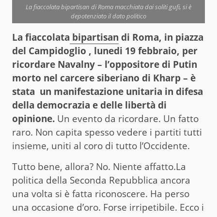
La fiaccolata bipartisan di Roma macchiata dai soliti gufi, si è
depotenziato il dato politico
La fiaccolata
bipartisan
di Roma, in piazza
del Campidoglio , lunedi 19 febbraio, per
ricordare Navalny – l’oppositore di Putin
morto nel carcere siberiano di Kharp – è
stata un manifestazione unitaria in difesa
della democrazia e delle libertà di
opinione.
Un evento da ricordare. Un fatto
raro. Non capita spesso vedere i partiti tutti
insieme, uniti al coro di tutto l’Occidente.
Tutto bene, allora? No. Niente affatto.La
politica della Seconda Repubblica ancora
una volta si è fatta riconoscere. Ha perso
una occasione d’oro. Forse irripetibile. Ecco i