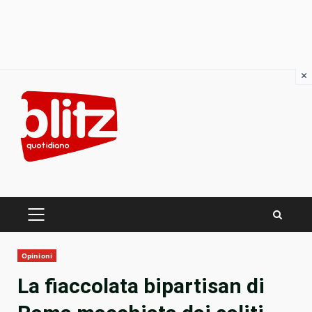
×
Skip
to
content
PRIMARY
MENU
Opinioni
La fiaccolata bipartisan di