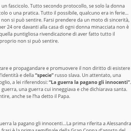
o un fascicolo. Tutto secondo protocollo, se solo la donna
olo o una pratica. Tutto il possibile, qualcuno era in ferie…
el non si può sentire. Farsi prendere da un moto di sincerità,
 per 24 ore davanti alla casa di ogni donna minacciata non è
quella puntigliosa rivendicazione di aver fatto tutto il
 proprio non si può sentire.
zare e propagandare e promuovere il non diritto di esistere
l’identità e della
“specie”
russo slava. Un attentato, una
lio, a lei riferendosi:
“La guerra la pagano gli innocenti”
.
 guerra, una guerra cui inneggiava e che dichiarava santa.
re, anche se l’ha detto il Papa.
a guerra la pagano gli innocenti…La prima riferita a Alessandr
 frasi è la prima semifinale della Gran Coppa d’agosto del