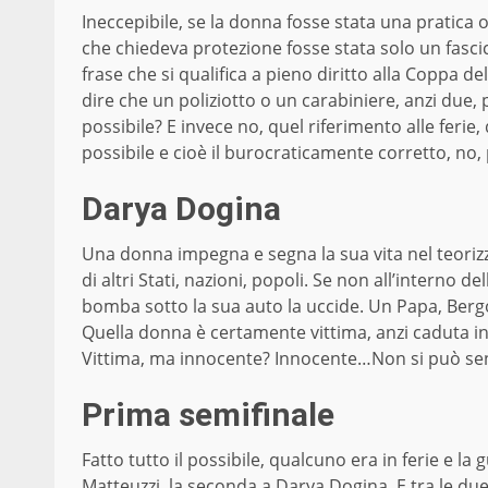
Ineccepibile, se la donna fosse stata una pratica 
che chiedeva protezione fosse stata solo un fascic
frase che si qualifica a pieno diritto alla Coppa d
dire che un poliziotto o un carabiniere, anzi due,
possibile? E invece no, quel riferimento alle ferie, 
possibile e cioè il burocraticamente corretto, no,
Darya Dogina
Una donna impegna e segna la sua vita nel teoriz
di altri Stati, nazioni, popoli. Se non all’interno del
bomba sotto la sua auto la uccide. Un Papa, Bergog
Quella donna è certamente vittima, anzi caduta in
Vittima, ma innocente? Innocente…Non si può senti
Prima semifinale
Fatto tutto il possibile, qualcuno era in ferie e l
Matteuzzi, la seconda a Darya Dogina. E tra le due