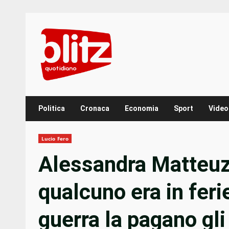
Skip
to
content
Politica
Cronaca
Economia
Sport
Video
Lucio Fero
Alessandra Matteuzzi
qualcuno era in feri
guerra la pagano gli