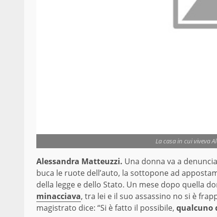
La casa in cui viveva 
Alessandra Matteuzzi.
Una donna va a denunciare 
buca le ruote dell’auto, la sottopone ad appostame
della legge e dello Stato. Un mese dopo quella d
minacciava
, tra lei e il suo assassino no si è fr
magistrato dice: “Si è fatto il possibile,
qualcuno di