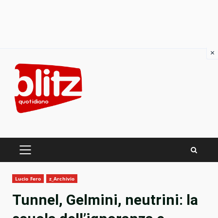
×
Skip
to
content
PRIMARY
MENU
Lucio Fero
z_Archivio
Tunnel, Gelmini, neutrini: la