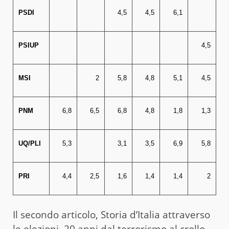
PSDI
4,5
4,5
6,1
PSIUP
4,5
MSI
2
5,8
4,8
5,1
4,5
PNM
6,8
6,5
6,8
4,8
1,8
1,3
UQ/PLI
5,3
3,1
3,5
6,9
5,8
PRI
4,4
2,5
1,6
1,4
1,4
2
Il secondo articolo, Storia d’Italia attraverso
le elezioni, 20 anni dal terrorismo al crollo