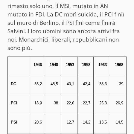
rimasto solo uno, il MSI, mutato in AN
mutato in FDI. La DC morì suicida, il PCI finiì
sul muro di Berlino, il PSI finì come finirà
Salvini. I loro uomini sono ancora attivi fra
noi. Monarchici, liberali, repubblicani non
sono più.
1946
1948
1953
1958
1963
1968
DC
35,2
48,5
40,1
42,4
38,3
39
PCI
18,9
38
22,6
22,7
25,3
26,9
PSI
20,6
12,7
14,2
13,5
14,5