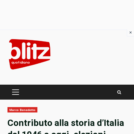
×
Skip
to
content
PRIMARY
MENU
Marco Benedetto
Contributo alla storia d’Italia