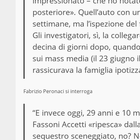
impressionato – che ho notato
posteriore». Quell’auto con u
settimane, ma l’ispezione del 
Gli investigatori, sì, la colle
decina di giorni dopo, quand
sui mass media (il 23 giugno il
rassicurava la famiglia ipotiz
Fabrizio Peronaci si interroga
“E invece oggi, 29 anni e 10
Fassoni Accetti «ripesca» dall
sequestro sceneggiato, no? N