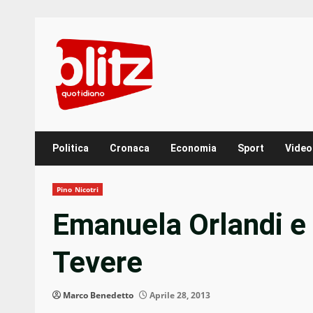
Skip
to
content
Politica
Cronaca
Economia
Sport
Video
Pino Nicotri
Emanuela Orlandi e 
Tevere
Marco Benedetto
Aprile 28, 2013