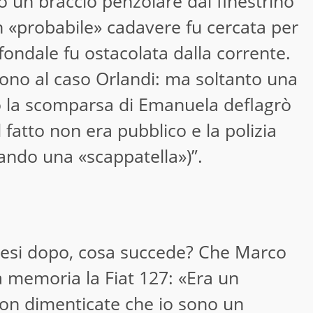
 un braccio penzolare dal finestrino
n «probabile» cadavere fu cercata per
fondale fu ostacolata dalla corrente.
garono al caso Orlandi: ma soltanto una
o la scomparsa di Emanuela deflagrò
 fatto non era pubblico e la polizia
zando una «scappatella»)”.
 mesi dopo, cosa succede? Che Marco
a memoria la Fiat 127: «Era un
on dimenticate che io sono un