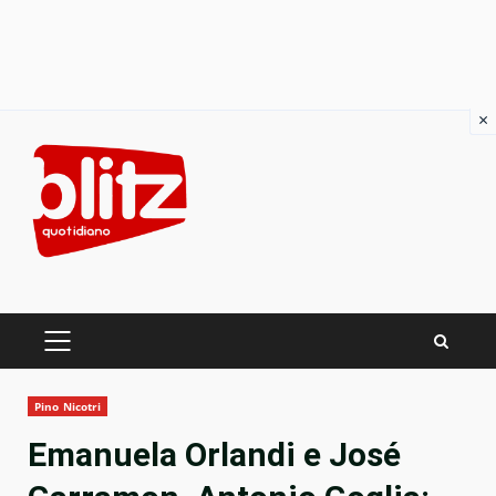
×
Skip
to
content
PRIMARY
MENU
Pino Nicotri
Emanuela Orlandi e José