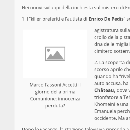
Nei nuovi sviluppi della inchiesta sul mistero di 
1. I “killer preferiti e l’autista di
Enrico De Pedis
” s
agistratura sull
crollo della pis
dna delle migliai
cimitero sotterr
2. La scoperta di
scorso aprile c
quando ha “rivel
auto accusa, ha 
Marco Fassoni Accetti il
Château,
dove v
giorno della prima
trionfatore a Te
Comunione: innocenza
Khomeini e una 
perduta?
Emanuela perché 
occidente. Ma a
Dopo le vacanze, la stagione televisiva riprende a