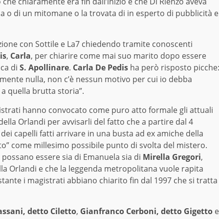
 che chiaramente era fin dall’inizio e che Di Rienzo aveva
da o di un mitomane o la trovata di in esperto di pubblicità e
azione con Sottile e La7 chiedendo tramite conoscenti
is
,
Carla
, per chiarire come mai suo marito dopo essere
ica di
S. Apollinare
.
Carla De Pedis
ha però risposto picche
amente nulla, non c’è nessun motivo per cui io debba
a quella brutta storia”.
gistrati hanno convocato come puro atto formale gli attuali
ella Orlandi per avvisarli del fatto che a partire dal 4
dei capelli fatti arrivare in una busta ad ex amiche della
to” come millesimo possibile punto di svolta del mistero.
re possano essere sia di Emanuela sia di
Mirella Gregori
,
 Orlandi e che la leggenda metropolitana vuole rapita
stante i magistrati abbiano chiarito fin dal 1997 che si tratta
ssani, detto Ciletto
,
Gianfranco Cerboni, detto Gigetto
e