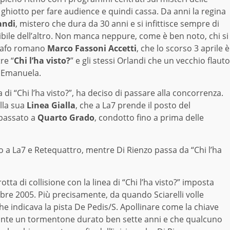
iotto per fare audience e quindi cassa. Da anni la regina
andi
, mistero che dura da 30 anni e si infittisce sempre di
bile dell’altro. Non manca neppure, come è ben noto, chi si
grafo romano
Marco Fassoni Accetti
, che lo scorso 3 aprile è
re “
Chi l’ha visto?
” e gli stessi Orlandi che un vecchio flauto
i Emanuela.
a di “Chi l’ha visto?”, ha deciso di passare alla concorrenza.
lla sua
Linea Gialla
, che a La7 prende il posto del
 passato a
Quarto Grado
, condotto fino a prima delle
to a La7 e Retequattro, mentre Di Rienzo passa da “Chi l’ha
tta di collisione con la linea di “Chi l’ha visto?” imposta
bre 2005. Più precisamente, da quando Sciarelli volle
 indicava la pista De Pedis/S. Apollinare come la chiave
stante un tormentone durato ben sette anni e che qualcuno