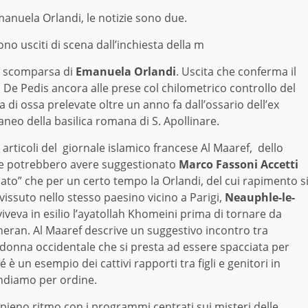
Emanuela Orlandi, le notizie sono due.
ono usciti di scena dall’inchiesta della m
a scomparsa di
Emanuela Orlandi
. Uscita che conferma il
ta De Pedis ancora alle prese col chilometrico controllo del
a di ossa prelevate oltre un anno fa dall’ossario dell’ex
aneo della basilica romana di S. Apollinare.
 articoli del giornale islamico francese Al Maaref, dello
he potrebbero avere suggestionato
Marco Fassoni Accetti
ato” che per un certo tempo la Orlandi, del cui rapimento s
vissuto nello stesso paesino vicino a Parigi,
Neauphle-le-
iveva in esilio l’ayatollah Khomeini prima di tornare da
heran. Al Maaref descrive un suggestivo incontro tra
donna occidentale che si presta ad essere spacciata per
è un esempio dei cattivi rapporti tra figli e genitori in
ndiamo per ordine.
 pieno ritmo con i programmi centrati sui misteri delle