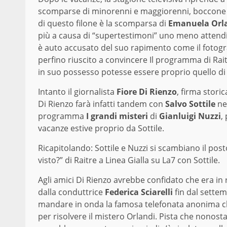
scomparse di minorenni e maggiorenni, boccone gh
di questo filone è la scomparsa di
Emanuela Orl
più a causa di “supertestimoni” uno meno attendi
è auto accusato del suo rapimento come il foto
perfino riuscito a convincere Il programma di Rait
in suo possesso potesse essere proprio quello d
Intanto il giornalista
Fiore Di Rienzo
, firma storic
Di Rienzo farà infatti tandem con
Salvo Sottile
ne
programma
I grandi misteri
di
Gianluigi
Nuzzi
,
vacanze estive proprio da Sottile.
Ricapitolando: Sottile e Nuzzi si scambiano il pos
visto?” di Raitre a Linea Gialla su La7 con Sottile.
Agli amici Di Rienzo avrebbe confidato che era in ro
dalla conduttrice
Federica Sciarelli
fin dal settem
mandare in onda la famosa telefonata anonima che
per risolvere il mistero Orlandi. Pista che nono