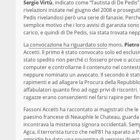
Sergio
Virtù
, indicato come “l’autista di De Pedis
rivelazioni iniziate nel giugno del 2008 e proseg
Pedis rivelandosi però una serie di fanasie. Perch
semplice motivo che i loro avvisi di garanzia son
carico, e quindi di De Pedis, sia stata trovata nep
La
convocazione ha riguardato solo
mons.
Pietro
Accetti. Il primo è stato convocato solo ed esclus
stato spedito non perché ci fossero prove o accuse
computer e controllarne il contenuto nel contesto 
neppure nominato un avvocato. Il secondo è stato
rapimenti e ad allagare la Procura della Repubblic
affabulatori quanto fino ad oggi privi di riscontri
ragazze erano consenzienti nel farsi rapire per f
Fassoni Accetti ha raccontato ai magistrati che le 
paesino francese di Neauphle le Chateau, guarda 
incontrava la misteriosa signora occidentali. Semp
Agca, il terrorista turco che nell’81 ha sparato a 
omicidio ha dato una novantina di versioni diverse, 