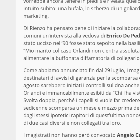
vorrebbe ancora tenere in piedi s’è rivelata quello
intuito subito: una bufala, lo scherzo di un goliar
marketing.
Di Rienzo ha pensato bene di iniziare la collabor
comuni un’intervista alla vedova di
Enrico De Ped
stato ucciso nel ’90 fosse stato sepolto nella basil
“Mio marito col caso Orlandi non c’entra assolut
alimentare la buffonata diffamatoria di collegarlo 
Come
abbiamo annunciato fin dal 29 luglio
, i ma
destinatari di avvisi di garanzia per la scomparsa d
agosto sarebbero iniziati i controlli sul dna anche 
Orlandi e immancabilmente esibiti da “Chi l’ha vis
Svolta doppia, perché i capelli si vuole far crede
sedicenne scomparsa un mese e mezzo prima della
dagli stessi ipotetici rapitori di quest’ultima nono
di due casi diversi e non collegati tra loro.
I magistrati non hanno però convocato
Angelo Ca