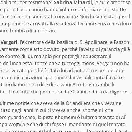
” dalla “super testimone”
Sabrina Minardi
, le cui clamorose
uite per oltre un anno hanno voluto confermare la pista De
é costoro non sono stati convocati? Non lo sono stati per il
o ampiamente arrivati alla scadenza termini senza che a loro
pure l’ombra di un indizio.
 Vergari
, l’ex rettore della basilica di S. Apollinare, e Fassoni
ivamente come atto dovuto, perché l’avviso di garanzia gli è
 contro di lui, ma solo per potergli sequestrare il
dell’inchiesta. Tant’è che a tutt’oggi mons. Vergari non ha
 convocato perché è stato lui ad auto accusarsi dei due
a con dichiarazioni spontanee dai verbali tanto fluviali e
. Ricordiamo che a dire di Fassoni Accetti entrambe le
inta… Una finta che però dura da 30 anni è dura da digerire…
ultime notizie che aveva della Orlandi era che viveva nel
caso negli anni in cui ci viveva anche Khomeini che
re guarda caso, la pista Khomeini è l’ultima trovata di Alì
Papa Wojtyla e che di chi fosse il mandante di quel tentato
dai servizi segreti bulagri e sovietici al Segreterio di Stato