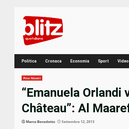
Skip
to
content
Politica
Cronaca
Economia
Sport
Video
Pino Nicotri
“Emanuela Orlandi v
Château”: Al Maaref
Marco Benedetto
Settembre 12, 2013