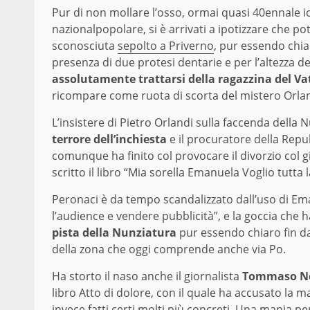
Pur di non mollare l’osso, ormai quasi 40ennale i
nazionalpopolare, si è arrivati a ipotizzare che p
sconosciuta
sepolto a Priverno
, pur essendo chiar
presenza di due protesi dentarie e per l’altezza d
assolutamente trattarsi della ragazzina del Va
ricompare come ruota di scorta del mistero Orlan
L’insistere di Pietro Orlandi sulla faccenda della
terrore dell’inchiesta
e il procuratore della Rep
comunque ha finito col provocare il divorzio col g
scritto il libro “Mia sorella Emanuela Voglio tutta l
Peronaci è da tempo scandalizzato dall’uso di Em
l’audience e vendere pubblicità”, e la goccia che ha
pista della Nunziatura
pur essendo chiaro fin da 
della zona che oggi comprende anche via Po.
Ha storto il naso anche il giornalista
Tommaso Ne
libro Atto di dolore, con il quale ha accusato la m
invece fatti certi molti più concreti. Una mania p