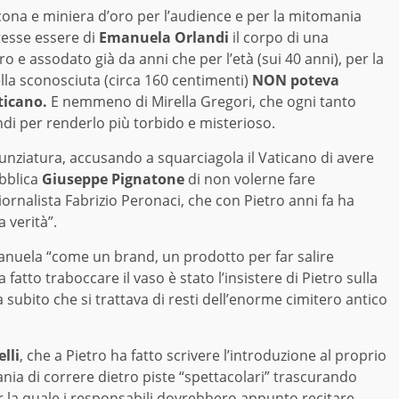
cona e miniera d’oro per l’audience e per la mitomania
otesse essere di
Emanuela Orlandi
il corpo di una
o e assodato già da anni che per l’età (sui 40 anni), per la
ella sconosciuta (circa 160 centimenti)
NON poteva
ticano.
E nemmeno di Mirella Gregori, che ogni tanto
di per renderlo più torbido e misterioso.
 Nunziatura, accusando a squarciagola il Vaticano di avere
ubblica
Giuseppe Pignatone
di non volerne fare
iornalista Fabrizio Peronaci, che con Pietro anni fa ha
a verità”.
anuela “come un brand, un prodotto per far salire
 fatto traboccare il vaso è stato l’insistere di Pietro sulla
subito che si trattava di resti dell’enorme cimitero antico
lli
, che a Pietro ha fatto scrivere l’introduzione al proprio
ania di correre dietro piste “spettacolari” trascurando
er la quale i responsabili dovrebbero appunto recitare