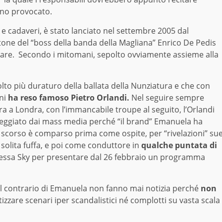
nno provocato.
 e cadaveri, è stato lanciato nel settembre 2005 dal
tone del “boss della banda della Magliana” Enrico De Pedis
llinare. Secondo i mitomani, sepolto ovviamente assieme alla
o più duraturo della ballata della Nunziatura e che con
oni
ha reso famoso Pietro Orlandi.
Nel seguire sempre
 a Londra, con l’immancabile troupe al seguito, l’Orlandi
eggiato dai mass media perché “il brand” Emanuela ha
o scorso è comparso prima come ospite, per “rivelazioni” su
 solita fuffa, e poi come conduttore in
qualche puntata di
stessa Sky per presentare dal 26 febbraio un programma
 al contrario di Emanuela non fanno mai notizia perché
non
izzare scenari iper scandalistici né complotti su vasta scala