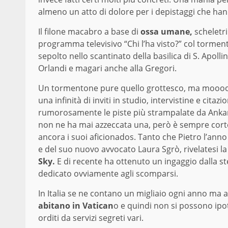
almeno un atto di dolore per i depistaggi che ha
Il filone macabro a base di
ossa umane,
scheletri
programma televisivo “Chi l’ha visto?” col tormen
sepolto nello scantinato della basilica di S. Apo
Orlandi e magari anche alla Gregori.
Un tormentone pure quello grottesco, ma moooolt
una infinità di inviti in studio, intervistine e citazi
rumorosamente le piste più strampalate da Ankara
non ne ha mai azzeccata una, però è sempre cort
ancora i suoi aficionados. Tanto che Pietro l’ann
e del suo nuovo avvocato Laura Sgrò, rivelatesi la
Sky.
E di recente ha ottenuto un ingaggio dalla 
dedicato ovviamente agli scomparsi.
In Italia se ne contano un migliaio ogni anno ma
abitano in Vatican
o e quindi non si possono ipot
orditi da servizi segreti vari.