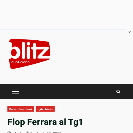
×
Skip
to
content
PRIMARY
MENU
Paolo Gentiloni
z_Archivio
Flop Ferrara al Tg1