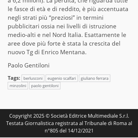
a 6,2 milioni). La perdita, che riguarda tutte
le fasce di età e di reddito, è più accentuata
negli strati più “preziosi” in termini
pubblicitari ossia nei livelli di istruzione
medio-alti e nel Nord Italia. Esattamente le
aree dove più forte è stata la crescita del
nuovo Tg di Enrico Mentana.
Paolo Gentiloni
Tags:
berlusconi
eugenio scalfari
giuliano ferrara
minzolini
paolo gentiloni
Copyright 2025 © Società Editrice Multimediale S.r.l.
Testata Giornalistica registrata al Tribunale di Roma al
n°805 del 14/12/2021