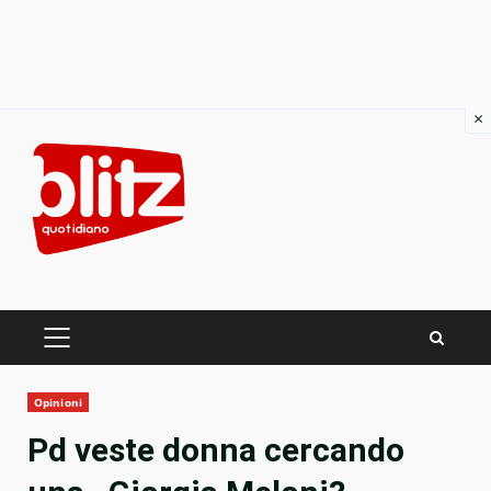
×
Skip
to
content
PRIMARY
MENU
Opinioni
Pd veste donna cercando