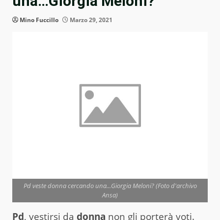
una…Giorgia Meloni?
Mino Fuccillo
Marzo 29, 2021
Pd veste donna cercando una...Giorgia Meloni? (Foto d'archivo
Ansa)
Pd
, vestirsi da
donna
non gli porterà voti.