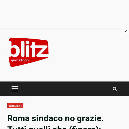
×
Skip
to
content
PRIMARY
MENU
Opinioni
Roma sindaco no grazie.