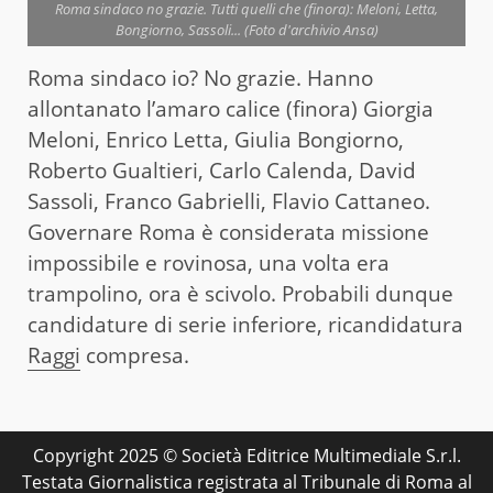
Roma sindaco no grazie. Tutti quelli che (finora): Meloni, Letta,
Bongiorno, Sassoli... (Foto d'archivio Ansa)
Roma sindaco io? No grazie. Hanno
allontanato l’amaro calice (finora) Giorgia
Meloni, Enrico Letta, Giulia Bongiorno,
Roberto Gualtieri, Carlo Calenda, David
Sassoli, Franco Gabrielli, Flavio Cattaneo.
Governare Roma è considerata missione
impossibile e rovinosa, una volta era
trampolino, ora è scivolo. Probabili dunque
candidature di serie inferiore, ricandidatura
Raggi
compresa.
Copyright 2025 © Società Editrice Multimediale S.r.l.
Testata Giornalistica registrata al Tribunale di Roma al