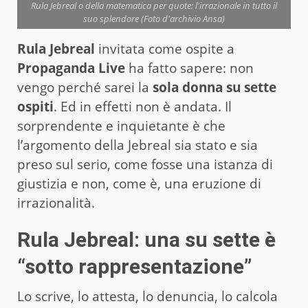
Rula Jebreal o della matematica per quote: l'irrazionale in tutto il
suo splendore (Foto d'archivio Ansa)
Rula Jebreal
invitata come ospite a
Propaganda Live
ha fatto sapere: non
vengo perché sarei la
sola donna su sette
ospiti
. Ed in effetti non è andata. Il
sorprendente e inquietante è che
l’argomento della Jebreal sia stato e sia
preso sul serio, come fosse una istanza di
giustizia e non, come è, una eruzione di
irrazionalità.
Rula Jebreal: una su sette è
“sotto rappresentazione”
Lo scrive, lo attesta, lo denuncia, lo calcola