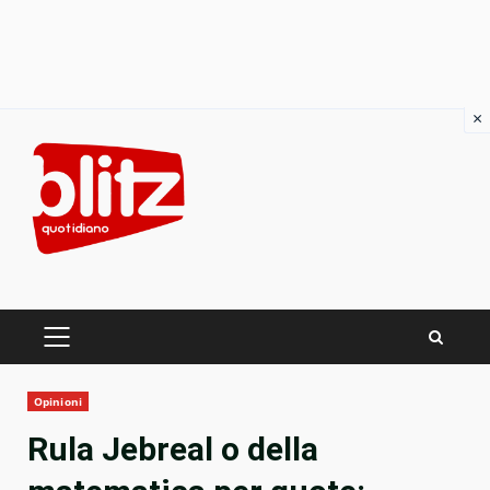
×
Skip
to
content
PRIMARY
MENU
Opinioni
Rula Jebreal o della