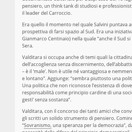
pensiero, un think tank di studiosi e professionist
il leader del Carroccio.
Era quello il momento nel quale Salvini puntava a
prospettiva di farsi spazio al Sud. Era una iniziati
Gianmarco Centinaio) nella quale “anche il Sud si 
Sera.
Valditara si occupa anche di temi quali la cittadin
dell’accoglienza senza discernimento, dell’abbatti
– è il ‘male’. Non è utile né vantaggiosa e nemmen
e lontano”. Aggiunge: “sembra piuttosto una politica
Una politica che non riconosce l’esistenza di doveri
responsabilità come principio cardine di una societ
gesti’ senza sostanza”.
Valditara, con il concorso dei tanti amici che conve
gli scritti un solido strumento di pensiero. Com
“
Sovranismo,
una speranza per la democrazia”, da 