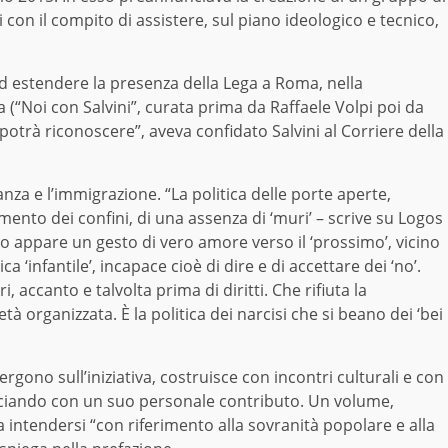
i con il compito di assistere, sul piano ideologico e tecnico,
d estendere la presenza della Lega a Roma, nella
va (“Noi con Salvini”, curata prima da Raffaele Volpi poi da
potrà riconoscere”, aveva confidato Salvini al Corriere della
anza e l’immigrazione. “La politica delle porte aperte,
mento dei confini, di una assenza di ‘muri’ – scrive su Logos
o appare un gesto di vero amore verso il ‘prossimo’, vicino
 ‘infantile’, incapace cioè di dire e di accettare dei ‘no’.
, accanto e talvolta prima di diritti. Che rifiuta la
à organizzata. È la politica dei narcisi che si beano dei ‘bei
rgono sull’iniziativa, costruisce con incontri culturali e con
inciando con un suo personale contributo. Un volume,
intendersi “con riferimento alla sovranità popolare e alla