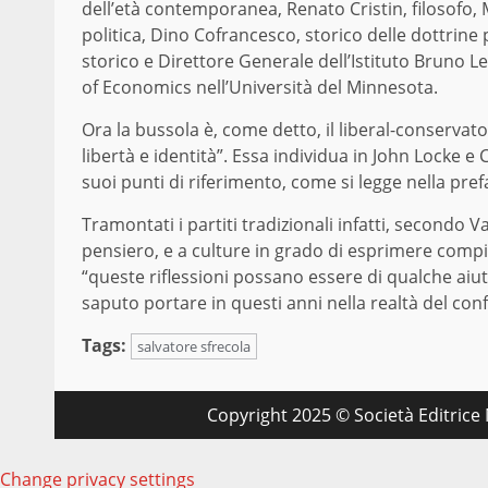
dell’età contemporanea, Renato Cristin, filosofo,
politica, Dino Cofrancesco, storico delle dottrine p
storico e Direttore Generale dell’Istituto Bruno Leo
of Economics nell’Università del Minnesota.
Ora la bussola è, come detto, il liberal-conservato
libertà e identità”. Essa individua in John Locke e
suoi punti di riferimento, come si legge nella pref
Tramontati i partiti tradizionali infatti, secondo Vald
pensiero, e a culture in grado di esprimere compiu
“queste riflessioni possano essere di qualche aiuto
saputo portare in questi anni nella realtà del conf
Tags:
salvatore sfrecola
Copyright 2025 © Società Editrice M
Change privacy settings