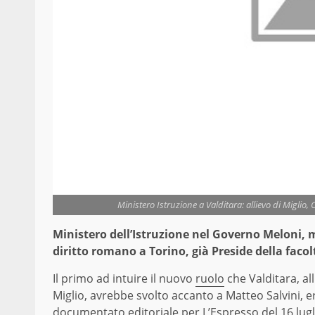
Ministero Istruzione a Valditara: allievo di Miglio,
Ministero dell’Istruzione nel Governo Meloni, m
diritto romano a Torino, già Preside della faco
Il primo ad intuire il nuovo
ruolo
che Valditara, al
Miglio, avrebbe svolto accanto a Matteo Salvini, 
documentato editoriale per L’Espresso del 16 lugl