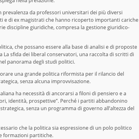
 spiega nella prefazione.
 prevalenza da professori universitari dei più diversi
i e di ex magistrati che hanno ricoperto importanti cariche
varie discipline giuridiche, compresa la gestione giuridico-
politica, che possano essere alla base di analisi e di proposte
a La sfida dei liberal conservatori, una raccolta di scritti di
nel panorama degli studi politici.
rare una grande politica riformista per il rilancio del
trategica, senza alcuna improvvisazione.
italiana ha necessità di ancorarsi a filoni di pensiero e a
i, identità, prospettive”. Perché i partiti abbandonino
e strategica, senza un programma di governo all’altezza del
ecessario che la politica sia espressione di un polo politico
e formazioni partitiche.