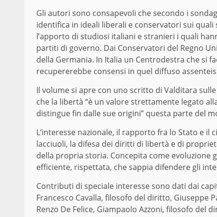
Gli autori sono consapevoli che secondo i sondaggi 
identifica in ideali liberali e conservatori sui qua
l’apporto di studiosi italiani e stranieri i quali h
partiti di governo. Dai Conservatori del Regno Unit
della Germania. In Italia un Centrodestra che si fac
recupererebbe consensi in quel diffuso assenteism
Il volume si apre con uno scritto di Valditara sull
che la libertà “è un valore strettamente legato al
distingue fin dalle sue origini” questa parte del 
L’interesse nazionale, il rapporto fra lo Stato e il 
lacciuoli, la difesa dei diritti di libertà e di propr
della propria storia. Concepita come evoluzione g
efficiente, rispettata, che sappia difendere gli inte
Contributi di speciale interesse sono dati dai cap
Francesco Cavalla, filosofo del diritto, Giuseppe 
Renzo De Felice, Giampaolo Azzoni, filosofo del di