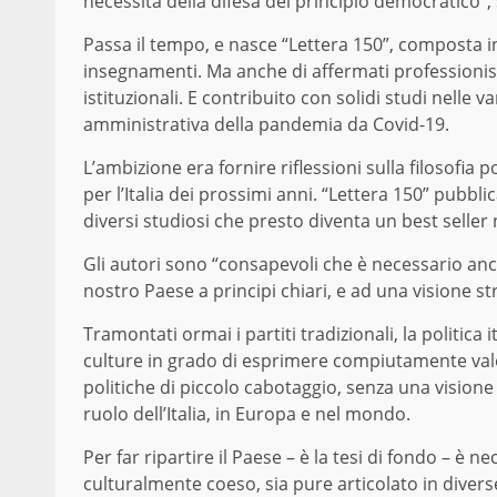
necessità della difesa del principio democratico”,
Passa il tempo, e nasce “Lettera 150”, composta in
insegnamenti. Ma anche di affermati professionist
istituzionali. E contribuito con solidi studi nelle 
amministrativa della pandemia da Covid-19.
L’ambizione era fornire riflessioni sulla filosofia 
per l’Italia dei prossimi anni. “Lettera 150” pubblic
diversi studiosi che presto diventa un best seller 
Gli autori sono “consapevoli che è necessario anco
nostro Paese a principi chiari, e ad una visione s
Tramontati ormai i partiti tradizionali, la politica 
culture in grado di esprimere compiutamente valor
politiche di piccolo cabotaggio, senza una vision
ruolo dell’Italia, in Europa e nel mondo.
Per far ripartire il Paese – è la tesi di fondo – è n
culturalmente coeso, sia pure articolato in divers