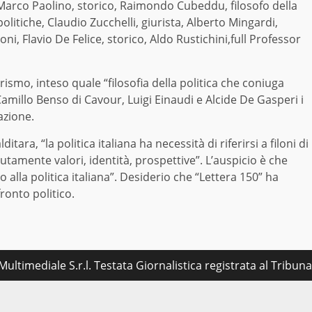
 Marco Paolino, storico, Raimondo Cubeddu, filosofo della
olitiche, Claudio Zucchelli, giurista, Alberto Mingardi,
ni, Flavio De Felice, storico, Aldo Rustichini,full Professor
rismo, inteso quale “filosofia della politica che coniuga
 Camillo Benso di Cavour, Luigi Einaudi e Alcide De Gasperi i
azione.
itara, “la politica italiana ha necessità di riferirsi a filoni di
tamente valori, identità, prospettive”. L’auspicio è che
 alla politica italiana”. Desiderio che “Lettera 150” ha
ronto politico.
ultimediale S.r.l. Testata Giornalistica registrata al Tribu