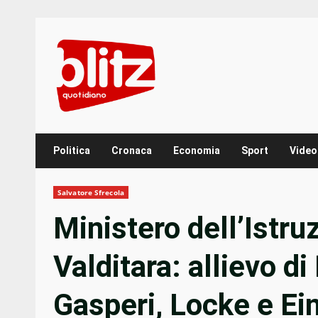
Skip
to
content
Politica
Cronaca
Economia
Sport
Video
Salvatore Sfrecola
Ministero dell’Istr
Valditara: allievo di
Gasperi, Locke e Eina