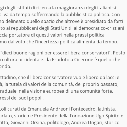
degli istituti di ricerca la maggioranza degli italiani si
li si va da tempo soffermando la pubblicistica politica. Con
anno delineato quello spazio che altrove è presidiato da forti
o ai repubblicani degli Stati Uniti, ai democratico-cristiani
cia portatore di questi valori nella prassi politica
o dal voto che l’incertezza politica alimenta da tempo.
e “dieci buone ragioni per essere liberalconservatori”. Posto
la cultura occidentale: da Erodoto a Cicerone è quello che
mondo.
cittadino, che il liberalconservatore vuole libero da lacci e
ietà, la tutela di valori della comunità, del proprio passato,
raduale, nella visione europea di una comunità forte,
ressi dei suoi popoli.
itoli curati da Emanuela Andreoni Fontecedro, latinista,
Parlato, storico e Presidente della Fondazione Ugo Spirito e
ritto, Giovanni Orsina, politologo, Andrea Ungari, storico