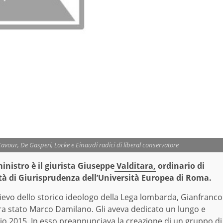
 Cavour, De Gasperi, Locke e Einaudi radici di liberal conservatore
inistro è il giurista Giuseppe
Valditara,
ordinario di
ltà di Giurisprudenza dell’Università Europea di Roma.
lievo dello storico ideologo della Lega lombarda, Gianfranco
era stato Marco Damilano. Gli aveva dedicato un lungo e
io 2015. In esso preannunciava la creazione di un gruppo di