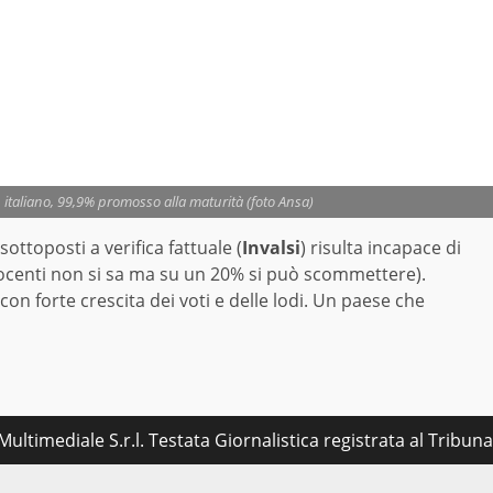
n italiano, 99,9% promosso alla maturità (foto Ansa)
ottoposti a verifica fattuale (
Invalsi
) risulta incapace di
docenti non si sa ma su un 20% si può scommettere).
n forte crescita dei voti e delle lodi. Un paese che
ultimediale S.r.l. Testata Giornalistica registrata al Tribu