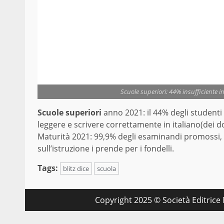
Scuole superiori: 44% insufficiente i
Scuole superiori
anno 2021: il 44% degli studenti s
leggere e scrivere correttamente in italiano(dei 
Maturità 2021: 99,9% degli esaminandi promossi, co
sull’istruzione i prende per i fondelli.
Tags:
blitz dice
scuola
Copyright 2025 © Società Editrice M