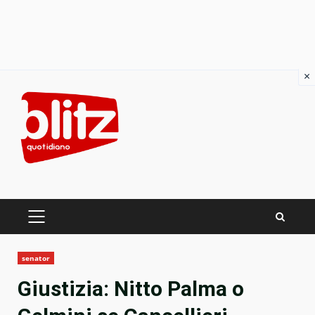
×
Skip
to
content
PRIMARY
MENU
senator
Giustizia: Nitto Palma o