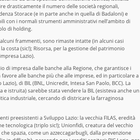
oltire drasticamente il numero delle società regionali,
enza Storace (e in parte anche in quella di Badaloni) e
ibili con i normali strumenti amministrativi nell’ambito di
olo di holding.
 alcuni frammenti, sono rimaste intatte (in alcuni casi
re la costa (sic!); Risorsa, per la gestione del patrimonio
 impresa Lazio).
chio di impresa dalle banche alla Regione, che garantisce i
avore alle banche più che alle imprese, ed in particolare a
 Lazio), di BIL (BNL, Unicredit, Intesa San Paolo, BCC). La
 e istruita) sarebbe stata vendere la BIL (esisteva anche un
itica industriale, cercando di districare la farraginosa
menti preesistenti a Sviluppo Lazio: la vecchia FILAS, eredità
ne tecnologica (triplo sic!); Unionfidi, creatura del vecchio
 che spazia, come un azzeccagarbugli, dalla prevenzione