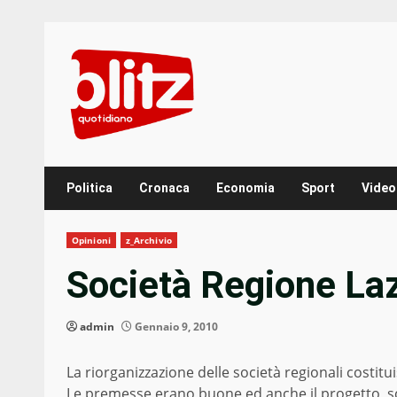
Skip
to
content
Politica
Cronaca
Economia
Sport
Video
Opinioni
z_Archivio
Società Regione Laz
admin
Gennaio 9, 2010
La riorganizzazione delle società regionali costit
Le premesse erano buone ed anche il progetto, sc