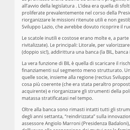
all’avvio della legislatura . L’idea era quella di sf
proliferate prevalentemente nel corso della Presid
riorganizzare le missioni ritenute utili e non gest
Sviluppo Lazio, che avrebbe dovuto ricoprire il ru
Le scatole inutili e costose erano molte e, a parte
rivitalizzate). Le principali: Litorale, per valorizza
(doppio sic!), addirittura una banca (la BIL, banca
La vera funzione di BIL è quella di scaricare il ris
finanziamenti sul segmento meno strutturato. Un f
quelle socie, insieme alla regione (rectius Sviluppo
cosa più coerente (che era stata peraltro proposta
acquirente) e riorganizzare gli strumenti della pol
matassa stratificatasi nel tempo.
Oltre alla banca sono rimasti intatti tutti gli stru
degli anni settanta, “reindirizzata” sulla innovazio
assessore Angiolo Marroni (Presidenza Badaloni),