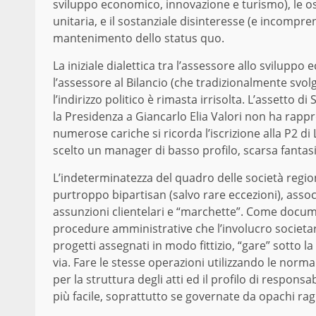
sviluppo economico, innovazione e turismo), le os
unitaria, e il sostanziale disinteresse (e incompre
mantenimento dello status quo.
La iniziale dialettica tra l’assessore allo svilupp
l’assessore al Bilancio (che tradizionalmente svol
l’indirizzo politico è rimasta irrisolta. L’assetto d
la Presidenza a Giancarlo Elia Valori non ha rapp
numerose cariche si ricorda l’iscrizione alla P2 di 
scelto un manager di basso profilo, scarsa fantasia 
L’indeterminatezza del quadro delle società region
purtroppo bipartisan (salvo rare eccezioni), asso
assunzioni clientelari e “marchette”. Come documen
procedure amministrative che l’involucro societar
progetti assegnati in modo fittizio, “gare” sotto la
via. Fare le stesse operazioni utilizzando le nor
per la struttura degli atti ed il profilo di respons
più facile, soprattutto se governate da opachi rag