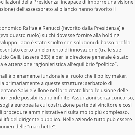
cillazioni della Presidenza, incapace di imporre una visione
nsione) dell’assessorato al bilancio hanno favorito il
o economico Raffaele Ranucci (favorito dalla Presidenza) e
geva questo ruolo) su chi dovesse fornire alla holding
i Sviluppo Lazio è stato sciolto con soluzioni di basso profilo:
resentato certo un elemento di innovazione (tra le sue
Licio Gelli, tessera 283) e per la direzione generale è stato
e attenzione ragionieristica all’equilibrio “politico”.
ali è pienamente funzionale al ruolo che il policy maker,
cia primariamente a queste strutture: serbatoio di
tano Salvi e Villone nel loro citato libro l’elusione delle
io rende possibili sono infinite. Assunzioni senza concorso,
 soglia europea la cui costruzione parte dal vincitore e così
mali procedure amministrative risulta molto più complesso,
abilità del dirigente pubblico. Nelle aziende tutto può essere
ionieri delle “marchette”.