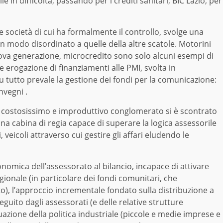
e in difficoltà, passando per i crediti sanitari; BIC Lazio, per
e società di cui ha formalmente il controllo, svolge una
n modo disordinato a quelle della altre scatole. Motorini
di nuova generazione, microcredito sono solo alcuni esempi di
le erogazione di finanziamenti alle PMI, svolta in
su tutto prevale la gestione dei fondi per la comunicazione:
onvegni .
sto costosissimo e improduttivo conglomerato si è scontrato
una cabina di regia capace di superare la logica assessorile
 veicoli attraverso cui gestire gli affari eludendo le
omica dell’assessorato al bilancio, incapace di attivare
gionale (in particolare dei fondi comunitari, che
o), l’approccio incrementale fondato sulla distribuzione a
seguito dagli assessorati (e delle relative strutture
azione della politica industriale (piccole e medie imprese e