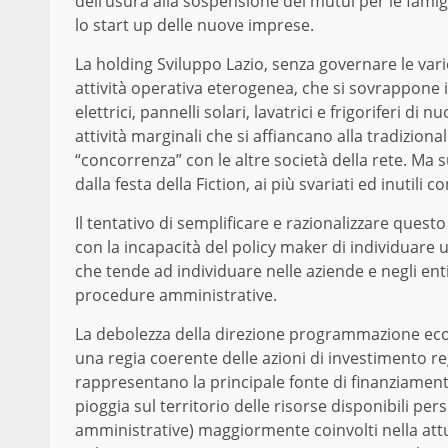
dell’usura alla sospensione dei mutui per le famigli
lo start up delle nuove imprese.
La holding Sviluppo Lazio, senza governare le vari
attività operativa eterogenea, che si sovrappone i
elettrici, pannelli solari, lavatrici e frigoriferi 
attività marginali che si affiancano alla tradiziona
“concorrenza” con le altre società della rete. Ma 
dalla festa della Fiction, ai più svariati ed inutili c
Il tentativo di semplificare e razionalizzare que
con la incapacità del policy maker di individuare 
che tende ad individuare nelle aziende e negli enti,
procedure amministrative.
La debolezza della direzione programmazione econ
una regia coerente delle azioni di investimento re
rappresentano la principale fonte di finanziament
pioggia sul territorio delle risorse disponibili per
amministrative) maggiormente coinvolti nella attu