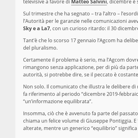
televisive a favore di
Matteo Salvini
, dicembre è 
Sul trimestre che ha segnato – tra l’altro – l’esor
l’Autorità per le garanzie nelle comunicazioni ave
Sky e a La7
, con un curioso ritardo: il 30 dicem
Tant’è che lo scorso 17 gennaio l’Agcom ha delibe
del pluralismo.
Certamente il problema è serio, ma l’Agcom dovre
rimangono senza applicazione, per di più da parte d
autorità, si potrebbe dire, se il peccato è costan
Non solo. Il comunicato che illustra le delibere di
fa riferimento al periodo “dicembre 2019-febbraio 
“un’informazione equilibrata”.
Insomma, ciò che è avvenuto fa parte del passato,
chiama un felice volume di Giuseppe Pontiggia. E “r
alterate, mentre un generico “equilibrio” significa 