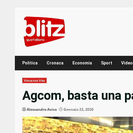
Skip
to
content
Politica
Cronaca
Economia
Sport
Video
Vincenzo Vita
Agcom, basta una p
Alessandro Avico
Gennaio 23, 2020