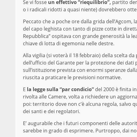
Se vi fosse
un effettivo “riequilibrio”,
partito dem
o i radicali ridotti a quasi niente) dovrebbero ot
Peccato che a poche ore dalla grida dell’Agcom, 
del capo leghista con tanto di pizze cotte in dirett
Repubblica” ospitava con grande generosità la lead
chiave di lotta di egemonia nelle destre.
Alla vigilia (si voterà il 18 febbraio) della scelta 
dell’ufficio del Garante per la protezione dei dati 
sull’istituzione prevista con enormi speranze dall
riuscita a praticare le previsioni normative.
E
la legge sulla “par condicio”
del 2000 è finita i
rivolta alle Camere, volta a richiedere un aggior
poi: territorio dove non c’è alcuna regola, salvo qu
dei santi e dei regolatori.
E’ augurabile che i futuri componenti delle autorit
sarebbe in grado di esprimere. Purtroppo, dai no