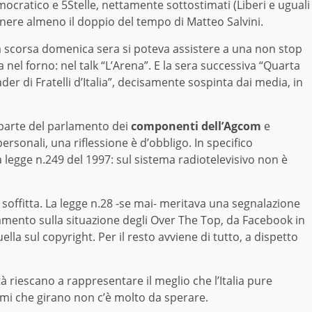
ocratico e 5Stelle, nettamente sottostimati (Liberi e uguali
tenere almeno il doppio del tempo di Matteo Salvini.
la scorsa domenica sera si poteva assistere a una non stop
a nel forno: nel talk “L’Arena”. E la sera successiva “Quarta
er di Fratelli d’Italia”, decisamente sospinta dai media, in
da parte del parlamento dei
componenti dell’Agcom
e
personali, una riflessione è d’obbligo. In specifico
a legge n.249 del 1997: sul sistema radiotelevisivo non è
n soffitta. La legge n.28 -se mai- meritava una segnalazione
namento sulla situazione degli Over The Top, da Facebook in
ella sul copyright. Per il resto avviene di tutto, a dispetto
à riescano a rappresentare il meglio che l’Italia pure
mi che girano non c’è molto da sperare.