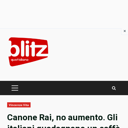
×
Skip
to
content
PRIMARY
MENU
Vincenzo Vita
Canone Rai, no aumento. Gli