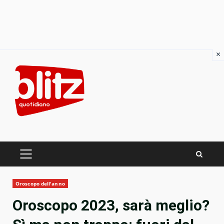
×
Skip
to
content
PRIMARY
MENU
Oroscopo dell'anno
Oroscopo 2023, sarà meglio?