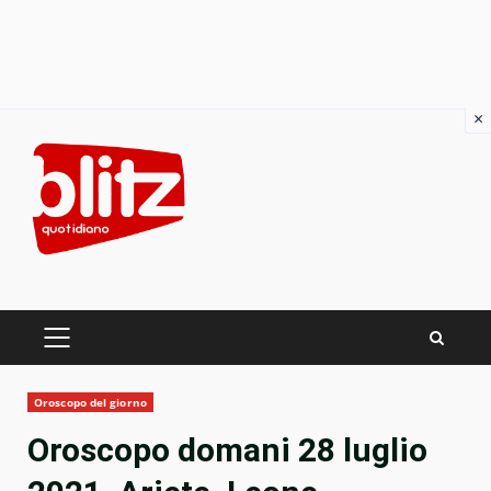
×
Skip
to
content
PRIMARY
MENU
Oroscopo del giorno
Oroscopo domani 28 luglio