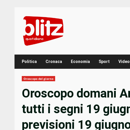
Skip
to
content
Politica
Cronaca
Economia
Sport
Video
Oroscopo del giorno
Oroscopo domani Ari
tutti i segni 19 gi
previsioni 19 giugn