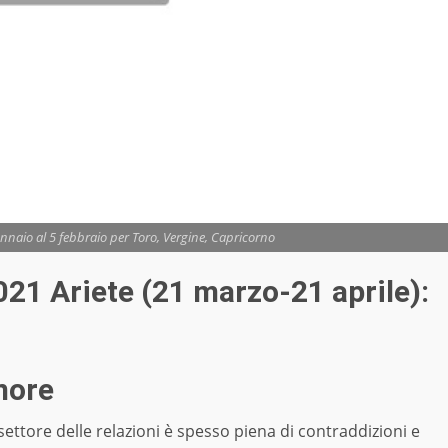
nnaio al 5 febbraio per Toro, Vergine, Capricorno
2021
Ariete (21 marzo-21 aprile):
more
settore delle relazioni è spesso piena di contraddizioni e