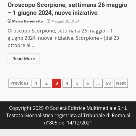
Oroscopo Scorpione, settimana 26 maggio
– 1 giugno 2024, nuove iniziative
Marco Benedetto
Maggio 26, 2024
Oroscopo Scorpione, settimana 26 maggio – 1
giugno 2024, nuove iniziative. Scorpione – (dal 23
ottobre al...
Read More
Paginazione
Previous
1
2
3
4
5
6
…
59
Next
degli
articoli
Copyright 2025 © Società Editrice Multimediale S.r.l.
Testata Giornalistica registrata al Tribunale di Roma al
n°805 del 14/12/2021