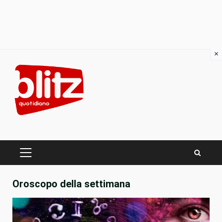
×
Skip
to
content
PRIMARY
MENU
Oroscopo della settimana