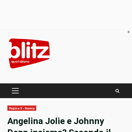
×
Skip
to
content
PRIMARY
MENU
Pagina 5 - Gossip
Angelina Jolie e Johnny