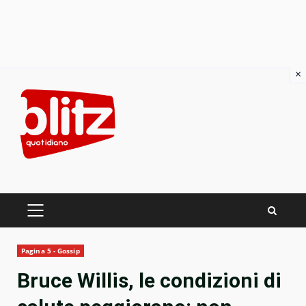
×
Skip
to
content
PRIMARY
MENU
Pagina 5 - Gossip
Bruce Willis, le condizioni di