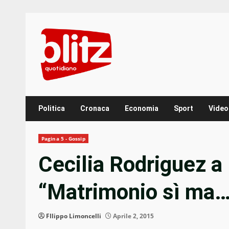
Skip
to
content
Politica
Cronaca
Economia
Sport
Video
Pagina 5 - Gossip
Cecilia Rodriguez 
“Matrimonio sì ma… 
FIlippo Limoncelli
Aprile 2, 2015