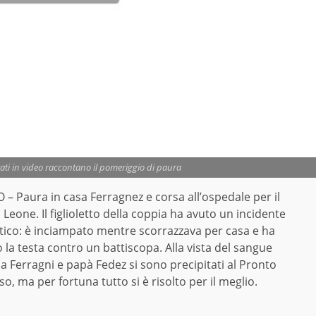
ati in video raccontano il pomeriggio di paura
– Paura in casa Ferragnez e corsa all’ospedale per il
 Leone. Il figlioletto della coppia ha avuto un incidente
ico: è inciampato mentre scorrazzava per casa e ha
 la testa contro un battiscopa. Alla vista del sangue
Ferragni e papà Fedez si sono precipitati al Pronto
o, ma per fortuna tutto si è risolto per il meglio.