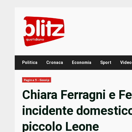
Skip
to
content
Politica
Cronaca
Economia
Sport
Video
Pagina 5 - Gossip
Chiara Ferragni e F
incidente domestico
piccolo Leone