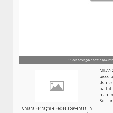
Chiara Ferragni e Fedez spavent
MILANO 
piccolo
domest
battuto
mamma 
Soccors
Chiara Ferragni e Fedez spaventati in