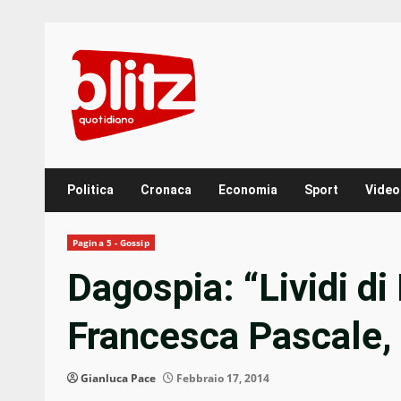
Skip
to
content
Politica
Cronaca
Economia
Sport
Video
Pagina 5 - Gossip
Dagospia: “Lividi di
Francesca Pascale, 
Gianluca Pace
Febbraio 17, 2014