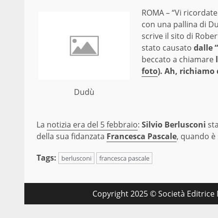
ROMA – “Vi ricordate 
con una pallina di D
scrive il sito di Robe
stato causato
dalle 
beccato a chiamare
l
foto
). Ah, richiamo
Dudù
La
notizia era del 5 febbraio
:
Silvio Berlusconi
sta
della sua fidanzata
Francesca Pascale
, quando è 
Tags:
berlusconi
francesca pascale
Copyright 2025 © Società Editrice M