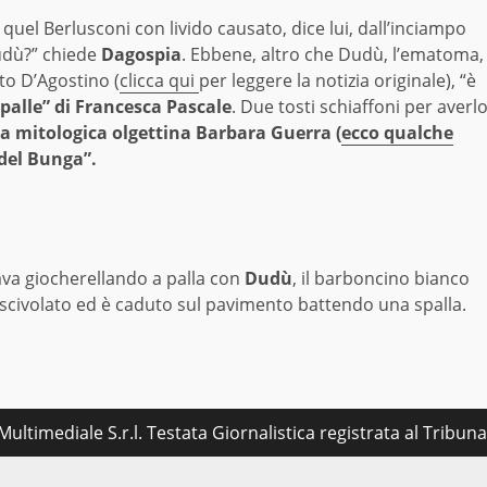
quel Berlusconi con livido causato, dice lui, dall’inciampo
udù?” chiede
Dagospia
. Ebbene, altro che Dudù, l’ematoma,
rto D’Agostino (
clicca qui
per leggere la notizia originale), “è
“palle” di Francesca Pascale
. Due tosti schiaffoni per averl
a mitologica olgettina Barbara Guerra (
ecco qualche
 del Bunga”.
va giocherellando a palla con
Dudù
, il barboncino bianco
scivolato ed è caduto sul pavimento battendo una spalla.
ultimediale S.r.l. Testata Giornalistica registrata al Tribu