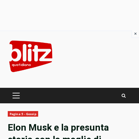
×
Skip
to
content
PRIMARY
MENU
Pagina 5 - Gossip
Elon Musk e la presunta