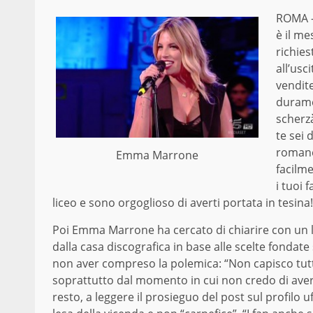
ROMA -“
è il m
richies
all’usc
vendite
durame
scherzà
te sei 
romane
Emma Marrone
facilme
i tuoi 
liceo e sono orgoglioso di averti portata in tesina!
Poi Emma Marrone ha cercato di chiarire con un l
dalla casa discografica in base alle scelte fondate 
non aver compreso la polemica: “Non capisco tutt
soprattutto dal momento in cui non credo di aver 
resto, a leggere il prosieguo del post sul profilo 