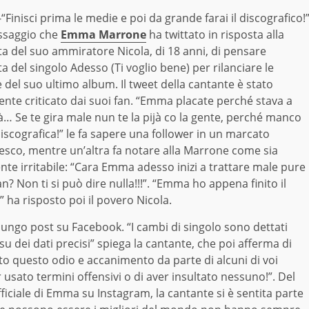
Finisci prima le medie e poi da grande farai il discografico!
essaggio che
Emma Marrone
ha twittato in risposta alla
ta del suo ammiratore Nicola, di 18 anni, di pensare
ita del singolo Adesso (Ti voglio bene) per rilanciare le
 del suo ultimo album. Il tweet della cantante è stato
nte criticato dai suoi fan. “Emma placate perché stava a
… Se te gira male nun te la pijà co la gente, perché manco
discografica!” le fa sapere una follower in un marcato
sco, mentre un’altra fa notare alla Marrone come sia
nte irritabile: “Cara Emma adesso inizi a trattare male pure
fan? Non ti si può dire nulla!!!”. “Emma ho appena finito il
” ha risposto poi il povero Nicola.
ungo post su Facebook. “I cambi di singolo sono dettati
su dei dati precisi” spiega la cantante, che poi afferma di
o questo odio e accanimento da parte di alcuni di voi
usato termini offensivi o di aver insultato nessuno!”. Del
ufficiale di Emma su Instagram, la cantante si è sentita parte