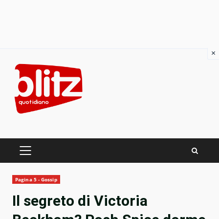
×
Skip
to
content
PRIMARY
MENU
Pagina 5 - Gossip
Il segreto di Victoria