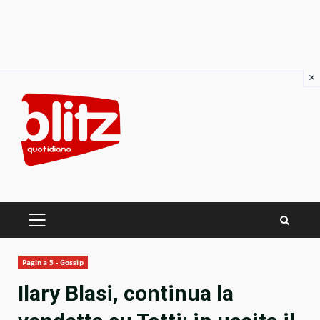
×
Skip
to
content
PRIMARY
MENU
Pagina 5 - Gossip
Ilary Blasi, continua la