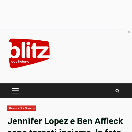
×
Skip
to
content
PRIMARY
MENU
Pagina 5 - Gossip
Jennifer Lopez e Ben Affleck