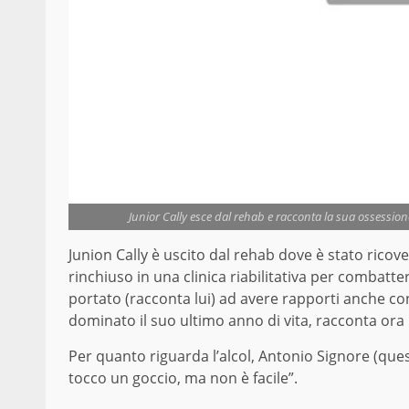
Junior Cally esce dal rehab e racconta la sua ossessione 
Junion Cally è uscito dal rehab dove è stato ricove
rinchiuso in una clinica riabilitativa per combatte
portato (racconta lui) ad avere rapporti anche con
dominato il suo ultimo anno di vita, racconta ora i
Per quanto riguarda l’alcol, Antonio Signore (que
tocco un goccio, ma non è facile”.