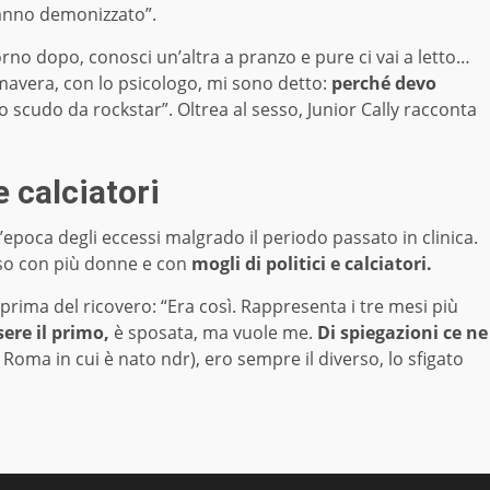
hanno demonizzato”.
giorno dopo, conosci un’altra a pranzo e pure ci vai a letto…
mavera, con lo psicologo, mi sono detto:
perché devo
scudo da rockstar”. Oltrea al sesso, Junior Cally racconta
e calciatori
l’epoca degli eccessi malgrado il periodo passato in clinica.
esso con più donne e con
mogli di politici e calciatori.
a prima del ricovero: “Era così. Rappresenta i tre mesi più
ere il primo,
è sposata, ma vuole me.
Di spiegazioni ce ne
i Roma in cui è nato ndr), ero sempre il diverso, lo sfigato