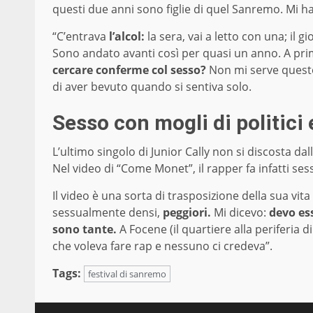
questi due anni sono figlie di quel Sanremo. Mi 
“C’entrava
l’alcol:
la sera, vai a letto con una; il 
Sono andato avanti così per quasi un anno. A pri
cercare conferme col sesso?
Non mi serve questo 
di aver bevuto quando si sentiva solo.
Sesso con mogli di politici 
L’ultimo singolo di Junior Cally non si discosta dal
Nel video di “Come Monet”, il rapper fa infatti s
Il video è una sorta di trasposizione della sua vit
sessualmente densi,
peggiori.
Mi dicevo:
devo ess
sono tante.
A Focene (il quartiere alla periferia d
che voleva fare rap e nessuno ci credeva”.
Tags:
festival di sanremo