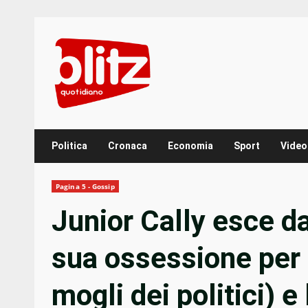
Skip
to
content
Politica
Cronaca
Economia
Sport
Video
Pagina 5 - Gossip
Junior Cally esce da
sua ossessione per 
mogli dei politici) e 