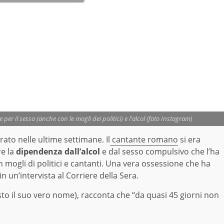
per il sesso (anche con le mogli dei politici) e l'alcol (foto Instagram)
rato nelle ultime settimane. Il
cantante romano
si era
re la
dipendenza dall’alcol
e dal sesso compulsivo che l’ha
 mogli di politici e cantanti. Una vera ossessione che ha
n un’intervista al Corriere della Sera.
sto il suo vero nome), racconta che “da quasi 45 giorni non