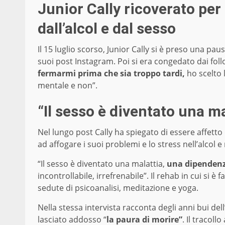
Junior Cally ricoverato pe
dall’alcol e dal sesso
Il 15 luglio scorso, Junior Cally si è preso una pau
suoi post Instagram. Poi si era congedato dai fol
fermarmi prima che sia troppo tardi,
ho scelto l
mentale e non”.
“Il sesso è diventato una ma
Nel lungo post Cally ha spiegato di essere affetto
ad affogare i suoi problemi e lo stress nell’alcol e
“Il sesso è diventato una malattia,
una dipendenz
incontrollabile, irrefrenabile”. Il rehab in cui si è
sedute di psicoanalisi, meditazione e yoga.
Nella stessa intervista racconta degli anni bui de
lasciato addosso “
la paura di morire”
. Il tracoll