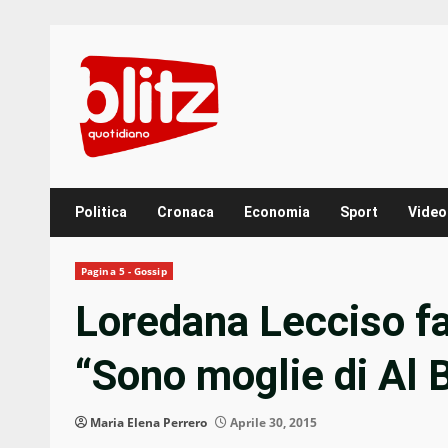
Skip
to
content
Politica
Cronaca
Economia
Sport
Video
Pagina 5 - Gossip
Loredana Lecciso fa
“Sono moglie di Al 
Maria Elena Perrero
Aprile 30, 2015