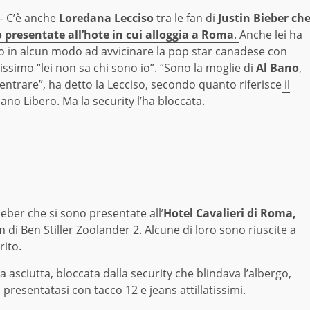
 C’è anche
Loredana Lecciso
tra le fan di
Justin Bieber ch
o presentate all’hote in cui alloggia a Roma
.
Anche lei ha
o in alcun modo ad avvicinare la pop star canadese con
anissimo “lei non sa chi sono io”. “Sono la moglie di
Al Bano
,
entrare”, ha detto la Lecciso, secondo quanto riferisce
il
iano Libero.
Ma la security l’ha bloccata.
ieber che si sono presentate all’
Hotel Cavalieri di Roma,
m di Ben Stiller Zoolander 2. Alcune di loro sono riuscite a
rito.
 asciutta, bloccata dalla security che blindava l’albergo,
resentatasi con tacco 12 e jeans attillatissimi.