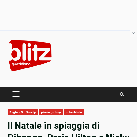
×
Skip
to
content
PRIMARY
MENU
Pagina 5 - Gossip
photogallery
z_Archivio
Il Natale in spiaggia di