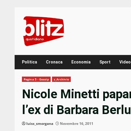
Skip
to
content
Politica
Cronaca
Economia
Sport
Video
Pagina 5 - Gossip
z_Archivio
Nicole Minetti papa
l’ex di Barbara Berl
luiss_smorgana
Novembre 16, 2011