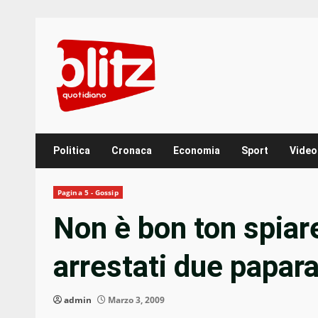
Skip
to
content
Politica
Cronaca
Economia
Sport
Video
Pagina 5 - Gossip
Non è bon ton spiare
arrestati due papara
admin
Marzo 3, 2009