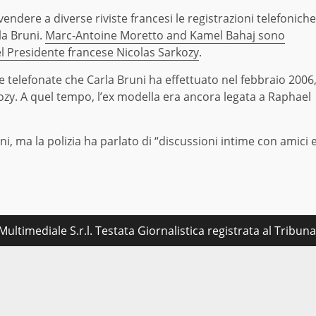
endere a diverse riviste francesi le registrazioni telefoniche
rla Bruni.
Marc-Antoine Moretto and Kamel Bahaj sono
del Presidente francese Nicolas Sarkozy
.
ne telefonate che Carla Bruni ha effettuato nel febbraio 2006
kozy. A quel tempo, l’ex modella era ancora legata a Raphael
ni, ma la polizia ha parlato di “discussioni intime con amici 
ultimediale S.r.l. Testata Giornalistica registrata al Tribu