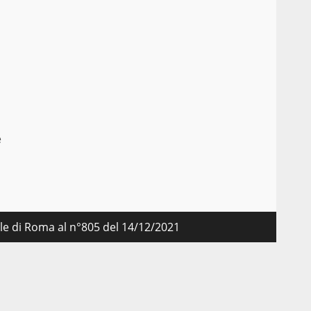
,
e
nale di Roma al n°805 del 14/12/2021