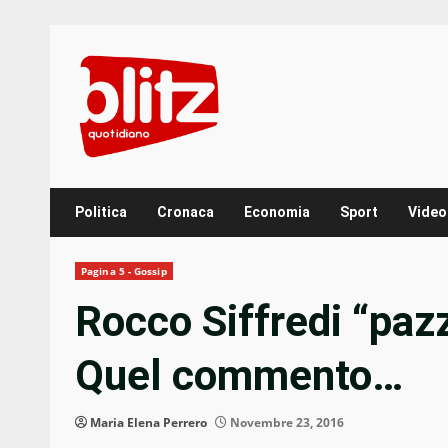
Skip
to
content
Politica
Cronaca
Economia
Sport
Video
Pagina 5 - Gossip
Rocco Siffredi “pazz
Quel commento…
Maria Elena Perrero
Novembre 23, 2016