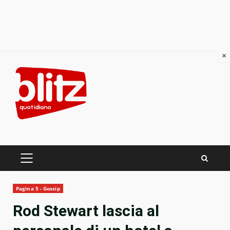
×
Skip
to
content
PRIMARY
MENU
Pagina 5 - Gossip
Rod Stewart lascia al