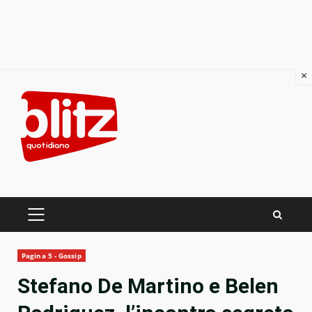
×
Skip
to
content
PRIMARY
MENU
Pagina 5 - Gossip
Stefano De Martino e Belen