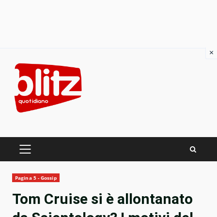
×
Skip
to
content
PRIMARY
MENU
Pagina 5 - Gossip
Tom Cruise si è allontanato