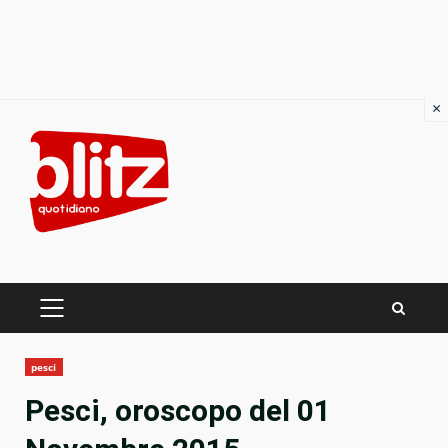
×
Skip
to
content
PRIMARY
MENU
pesci
Pesci, oroscopo del 01