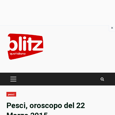
×
Skip
to
content
PRIMARY
MENU
pesci
Pesci, oroscopo del 22