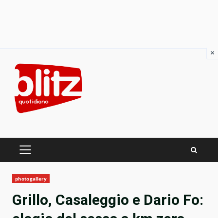
×
Skip
to
content
PRIMARY
MENU
photogallery
Grillo, Casaleggio e Dario Fo: