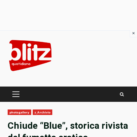
×
Skip
to
content
PRIMARY
MENU
photogallery
z_Archivio
Chiude “Blue”, storica rivista