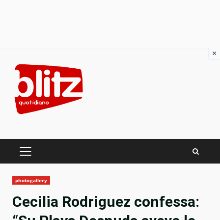
×
Skip
to
content
PRIMARY
MENU
photogallery
Cecilia Rodriguez confessa: