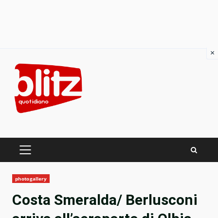
×
Skip
to
content
PRIMARY
MENU
photogallery
Costa Smeralda/ Berlusconi