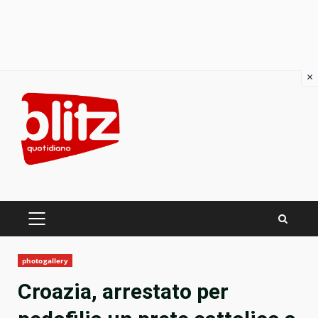
×
Skip
to
content
PRIMARY
MENU
photogallery
Croazia, arrestato per