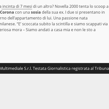
a
incinta di 7 mesi
di un altro? Novella 2000 tenta lo scoop a
 Corona
con una
sosia
della sua ex. I due si presentano in
nterno dell’appartamento di lui. Una passione nata
ilanese. “E’ scoccata subito la scintilla e siamo scappati via
eriosa mora – Siamo andati a casa mia e non le sto a
ultimediale S.r.l. Testata Giornalistica registrata al Tribu