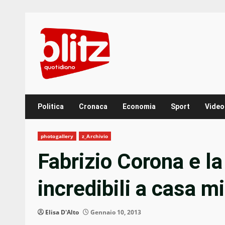
Skip
to
content
Politica
Cronaca
Economia
Sport
Video
photogallery
z_Archivio
Fabrizio Corona e la
incredibili a casa m
Elisa D'Alto
Gennaio 10, 2013